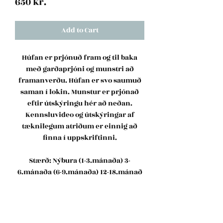
Price
650 kr.
Add to Cart
Húfan er prjónuð fram og til baka
með garðaprjóni og munstri að
framanverðu. Húfan er svo saumuð
saman í lokin. Munstur er prjónað
eftir útskýringu hér að neðan.
Kennsluvideo og útskýringar af
tæknilegum atriðum er einnig að
finna í uppskriftinni.
Stærð: Nýbura (1-3.mánaða) 3-
6.mánaða (6-9.mánaða) 12-18.mánað
Prjónar: 4mm Hringprjónn (40cm),
einn kaðlaprjónn, 3,5mm
sokkaprjóna
Garn: Woolly frá Jord clothing.