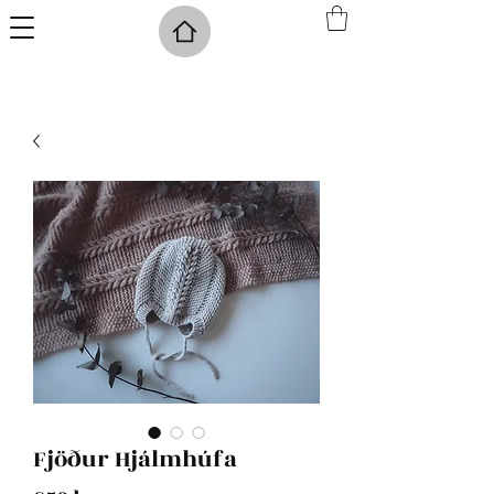
Fjöður Hjálmhúfa